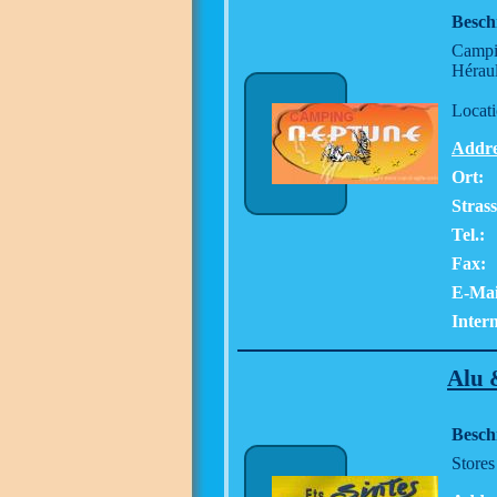
Besch
Campin
Héraul
Locati
Addre
Ort:
Stras
Tel.:
Fax:
E-Mai
Intern
Alu
Besch
Stores