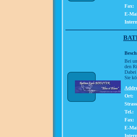
Fax:
E-Mai
Intern
BAT
Besch
Bei un
den Ri
Dabei 
Sie kö
Addre
Ort:
Stras
Tel.:
Fax:
E-Mai
Intern