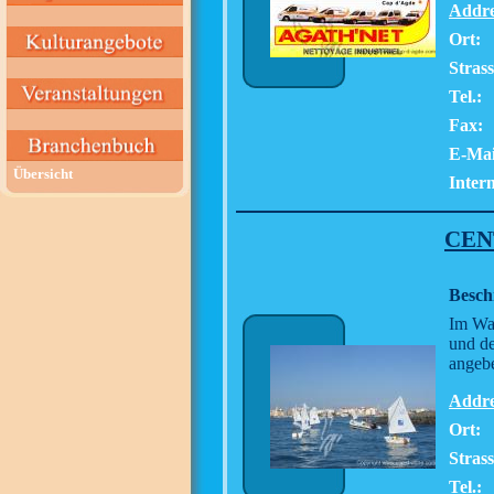
Addre
Ort:
Stras
Tel.:
Fax:
E-Mai
Übersicht
Intern
CEN
Besch
Im Was
und de
angebe
Addre
Ort:
Stras
Tel.: