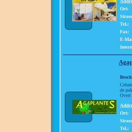
Addre
Ort:
Stras
Tel.:
Fax:
E-Mai
Intern
Agap
Besch
Créati
de pal
Overt 
Addre
Ort:
Stras
Tel.: