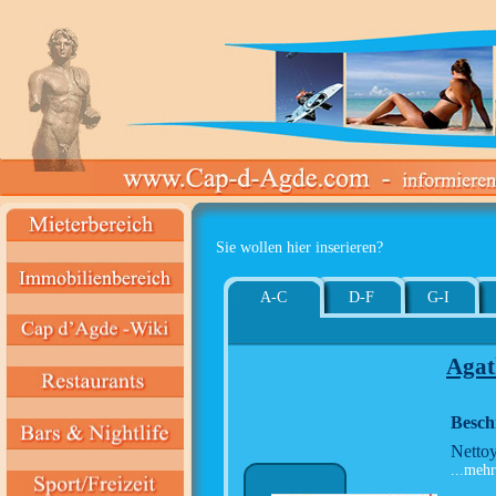
Sie wollen hier inserieren?
A-C
D-F
G-I
Agat
Besch
Nettoy
...mehr