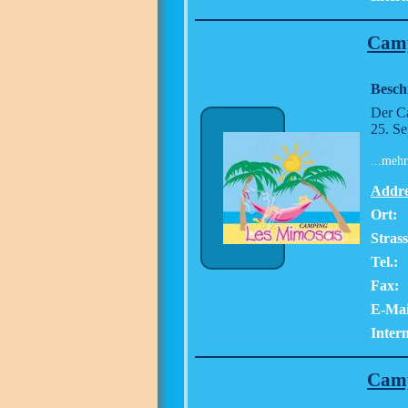
Camp
Besch
Der Ca
25. Se
...mehr
Addre
Ort:
Stras
Tel.:
Fax:
E-Mai
Intern
Camp