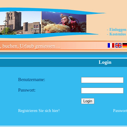
- Einloggen
- Kostenlo
Login
Benutzername:
Passwort:
Registrieren Sie sich hier!
Passwort