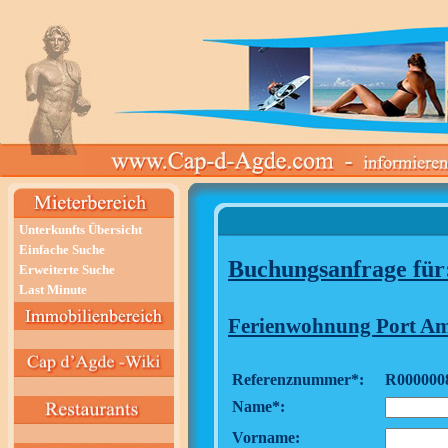
Unterkunfts Übersicht
Einfache Suche
Buchungsanfrage für
Erweiterte Suche
Last Minute
Ferienwohnung Port A
Referenznummer*:
R000000
Name*:
Vorname: