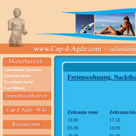
Unterkunfts Übersicht
Einfache Suche
Ferienwohnung. Nacktba
Erweiterte Suche
Last Minute
Zeitraum vom:
Zeitraum bis
19.09
17.10
05.09
19.09
29.08
05.09