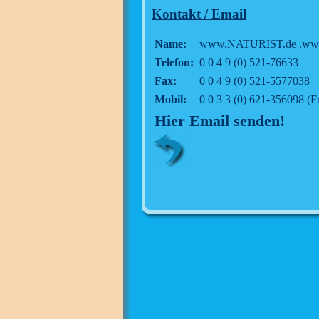
Kontakt / Email
Name:
www.NATURIST.de .ww
Telefon:
0 0 4 9 (0) 521-76633
Fax:
0 0 4 9 (0) 521-5577038
Mobil:
0 0 3 3 (0) 621-356098 (F
Hier Email senden!