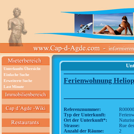
Unt
Unterkunfts Übersicht
Einfache Suche
Ferienwohnung Heliopo
Erweiterte Suche
Last Minute
Referenznummer:
R00000
Typ der Unterkunft:
Ferien
Ort der Unterkunft*:
Naturi
Strasse:
Rue des
Anzahl der Räume:
2