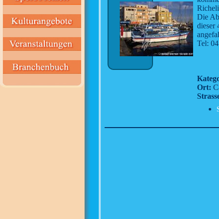
Richeli
Die Abf
dieser
angefa
Tel: 0
Katego
Ort:
Ca
Strass