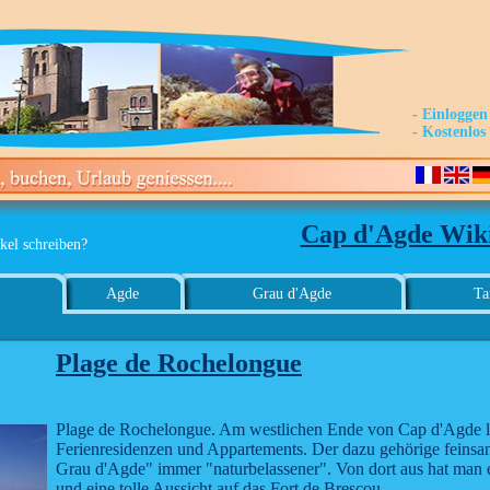
- Einloggen
- Kostenlo
Cap d'Agde Wik
kel schreiben?
Agde
Grau d'Agde
Ta
Plage de Rochelongue
Plage de Rochelongue. Am westlichen Ende von Cap d'Agde li
Ferienresidenzen und Appartements. Der dazu gehörige feinsan
Grau d'Agde" immer "naturbelassener". Von dort aus hat man 
und eine tolle Aussicht auf das Fort de Brescou.