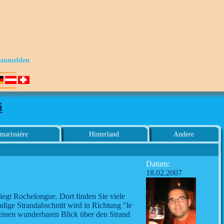
s anmelden
i
marissière
Hinterland
Andere
Datum:
18.02.2007
egt Rochelongue. Dort finden Sie viele
dige Strandabschnitt wird in Richtung "le
einen wunderbaren Blick über den Strand