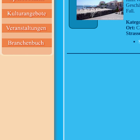
Geschäf
Fall.
Katego
Ort:
Ca
Strass