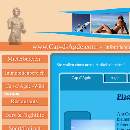
Sie wollen einen neuen Artikel schreiben?
Cap d'Agde
Agde
Übersicht
Pla
Am Cam
kleiner
Flâneri
führt 