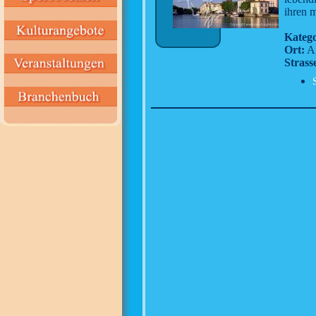
ihren m
Katego
Ort:
A
Strass