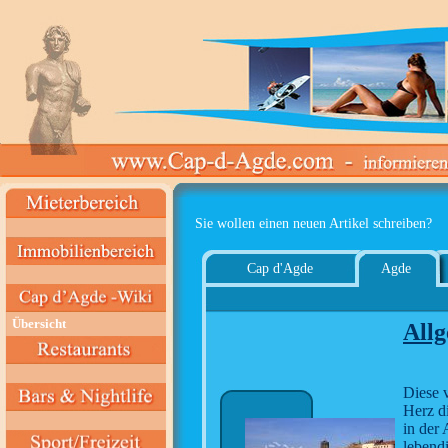
Sie wollen einen neuen Artikel schreiben?
Cap d'Agde
Agde
Übersicht
Allg
Diese v
Herz d
in der 
lebendi