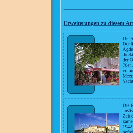
Erweiterungen zu diesem Art
Die S
Der ä
Agde 
direk
der O
70er 
voran
Meer.
Yacht
Die E
ansäs
Zeit 
kamen
1942 
befrei