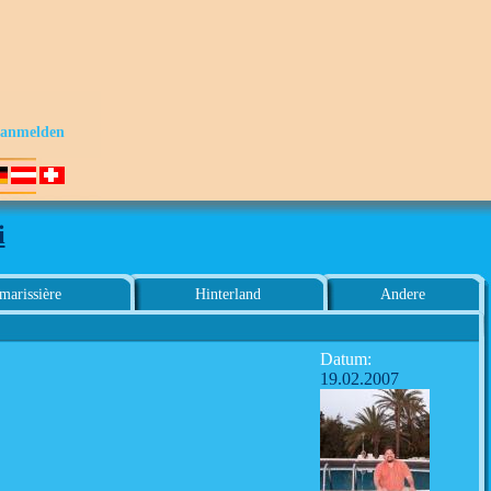
s anmelden
i
marissière
Hinterland
Andere
Datum:
19.02.2007