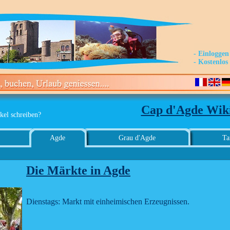
- Einloggen
- Kostenlo
Cap d'Agde Wik
kel schreiben?
Agde
Grau d'Agde
Ta
Die Märkte in Agde
Dienstags: Markt mit einheimischen Erzeugnissen.