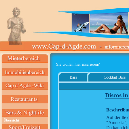
Sie wollen hier inserieren?
Bars
Cocktail Bars
Discos i
Beschreibu
Auf der Ile d
Übersicht
"Amnesia", 
Da kann ich j