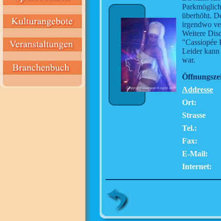
Parkmöglichk
überhöht. D
irgendwo ver
Weitere Disc
"Cassiopée 
Leider kann 
war.
Öffnungszei
Addresse
Ort:
Strasse
Tel.:
Fax:
E-Mail:
Internet: