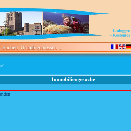
- Einloggen
- Kostenlo
en?
Immobiliengesuche
anden