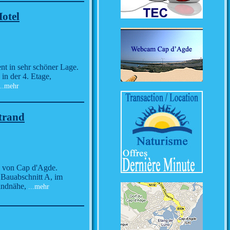
otel
nt in sehr schöner Lage.
in der 4. Etage,
..mehr
trand
m von Cap d'Agde.
 Bauabschnitt A, im
andnähe,
...mehr