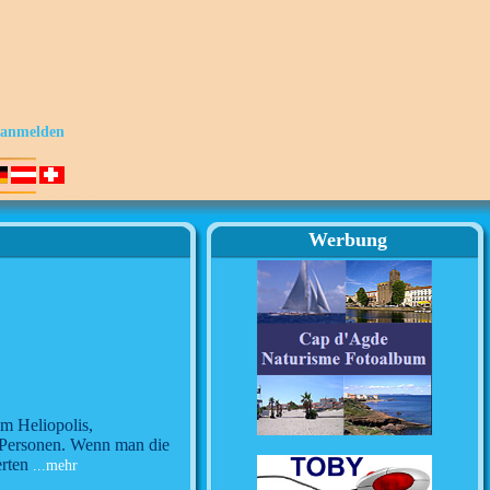
s anmelden
Werbung
m Heliopolis,
3 Personen. Wenn man die
rten
...mehr