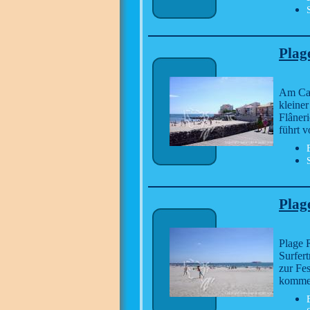
Plag
Am Cam
kleiner
Flâneri
führt 
Plag
Plage 
Surfer
zur Fe
kommen