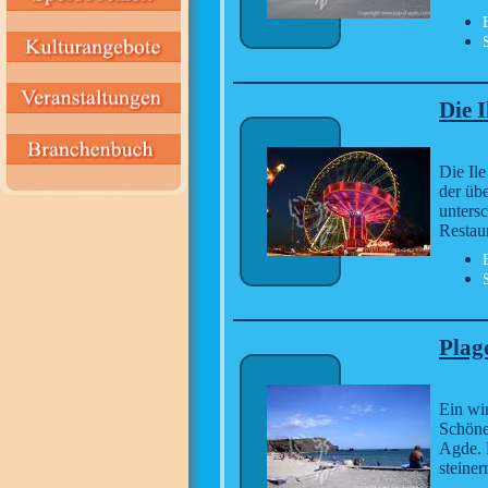
Die I
Die Ile
der übe
unters
Restau
Plage
Ein win
Schöne
Agde. 
steine