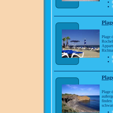
Plag
Plage 
Rochel
Appart
Richtu
Plag
Plage 
außerg
finden 
schwar