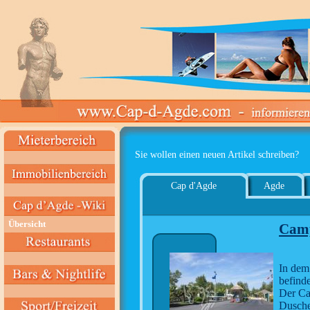
Sie wollen einen neuen Artikel schreiben?
Cap d'Agde
Agde
Übersicht
Camp
In dem
befinde
Der Cam
Dusche