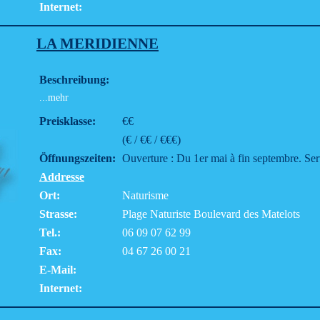
Internet:
LA MERIDIENNE
Beschreibung:
...mehr
Preisklasse:
€€
(€ / €€ / €€€)
Öffnungszeiten:
Ouverture : Du 1er mai à fin septembre. Se
Addresse
Ort:
Naturisme
Strasse:
Plage Naturiste Boulevard des Matelots
Tel.:
06 09 07 62 99
Fax:
04 67 26 00 21
E-Mail:
Internet: