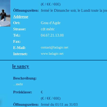
(€ / €€ / €€€)
Öffnungszeiten:
fermé le Dimanche soir, le Lundi toute la jo
Addresse
Ort:
Grau d'Agde
Strasse:
cdt méric
Tel.:
04.67.21.13.00
Fax:
E-Mail:
contact@ladagio.net
Internet:
www.ladagio.net
le sancy
Beschreibung:
...mehr
Preisklasse:
€
(€ / €€ / €€€)
Öffnungszeiten:
fermé du 01/11 au 31/03