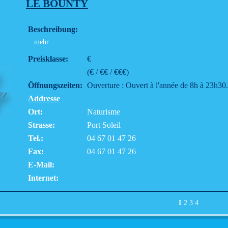
LE BOUNTY
Beschreibung:
...mehr
Preisklasse:
€
(€ / €€ / €€€)
Öffnungszeiten:
Ouverture : Ouvert à l'année de 8h à 23h30.
Addresse
Ort:
Naturisme
Strasse:
Port Soleil
Tel.:
04 67 01 47 26
Fax:
04 67 01 47 26
E-Mail:
Internet:
1
2
3
4