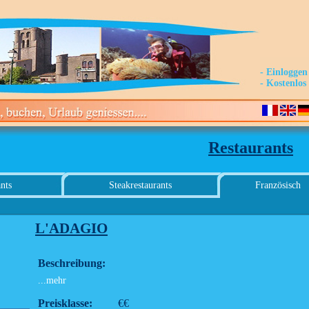
- Einloggen
- Kostenlo
Restaurants
nts
Steakrestaurants
Französisch
L'ADAGIO
Beschreibung:
...mehr
Preisklasse:
€€