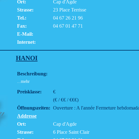
Ort:
Cap d'Agde
Strasse:
23 Place Terrisse
Tel.:
04 67 26 21 96
Fax:
04 67 01 47 71
E-Mail:
Internet:
HANOI
Beschreibung:
...mehr
Preisklasse:
€
(€ / €€ / €€€)
Öffnungszeiten:
Ouverture : A l'année Fermeture hebdomadai
Addresse
Ort:
Cap d'Agde
Strasse:
6 Place Saint Clair