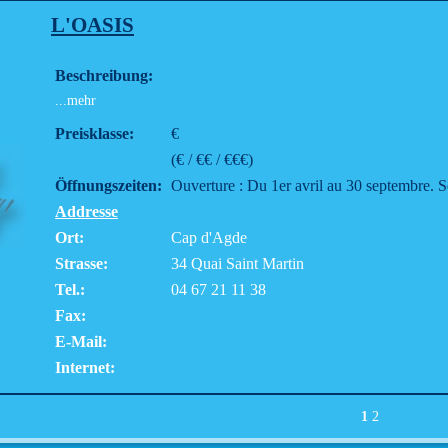
L'OASIS
Beschreibung:
...mehr
Preisklasse:
€
(€ / €€ / €€€)
Öffnungszeiten:
Ouverture : Du 1er avril au 30 septembre. S
Addresse
Ort:
Cap d'Agde
Strasse:
34 Quai Saint Martin
Tel.:
04 67 21 11 38
Fax:
E-Mail:
Internet:
1
2