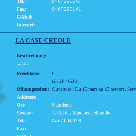
Tel.:
04 67 26 31 61
Fax:
04 67 26 31 61
E-Mail:
Internet:
LA CASE CREOLE
Beschreibung:
...mehr
Preisklasse:
€
(€ / €€ / €€€)
Öffnungszeiten:
Ouverture : Du 15 mars au 15 octobre. Serv
Addresse
Ort:
Naturisme
Strasse:
12 Bd des Matelots Heliopolis
Tel.:
04 67 00 00 98
Fax: