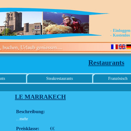
- Einloggen
- Kostenlo
Restaurants
nts
Steakrestaurants
Französisch
LE MARRAKECH
Beschreibung:
...mehr
Preisklasse:
€€