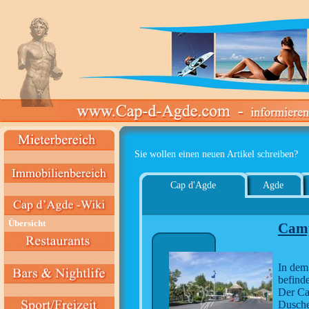
Sie wollen einen neuen Artikel schreiben?
Cap d'Agde
Agde
Übersicht
Camp
In dem
befinde
Der Cam
Dusche