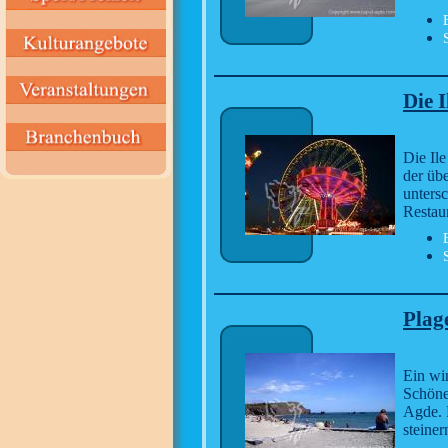
Die I
Die Ile
der übe
unters
Restau
Plage
Ein win
Schöne
Agde. 
steine