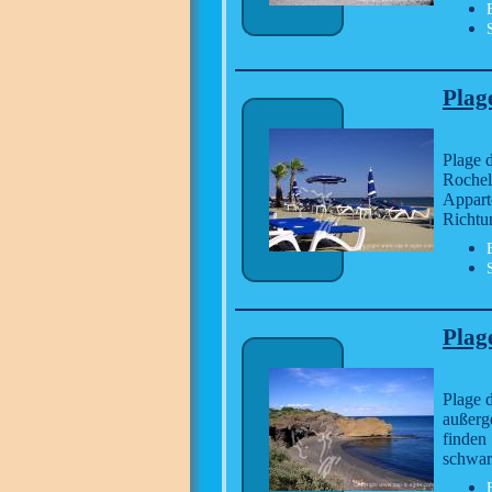
Plag
Plage 
Rochel
Appart
Richtu
Plag
Plage 
außerg
finden 
schwar