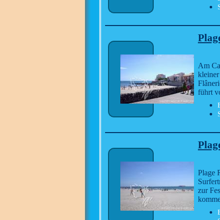
Plag
Am Cam
kleiner
Flâneri
führt 
Plag
Plage 
Surfer
zur Fe
kommen