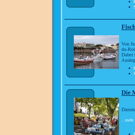
Fisc
Von Ju
du-Roi 
Dabei 
Ausleg
Die 
Dienst
...mehr