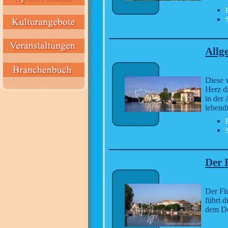
Allg
Diese v
Herz d
in der 
lebend
Der 
Der Fl
führt 
dem Dé