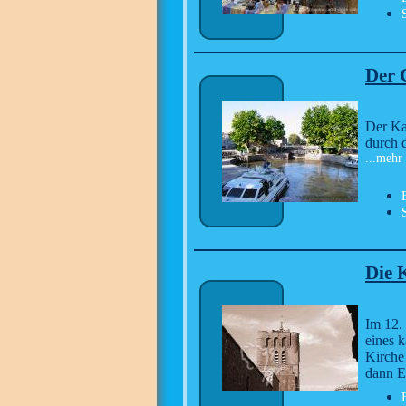
Der 
Der Kan
durch 
...mehr
Die 
Im 12. 
eines 
Kirche 
dann 